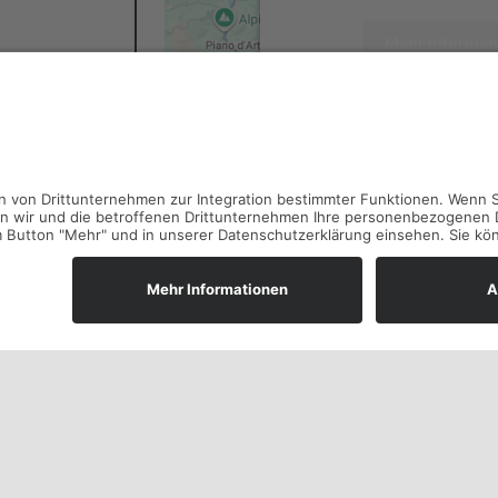
Mehr Informat
Akzeptiere
powered by
Usercentrics 
Platform
&
eRe
Möblierung Neusacherhof von Möbel
zum
Zimmermann
Beitrag