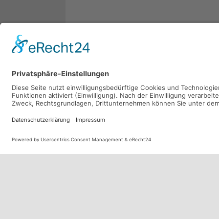
DIGITALE
MEDIEN
Interview mit Gerhard Zimmermann
zum
am Neusacherhof
Video