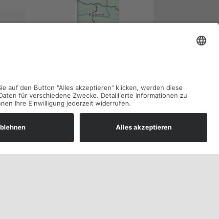
ionen
n
Consent Management
cht24