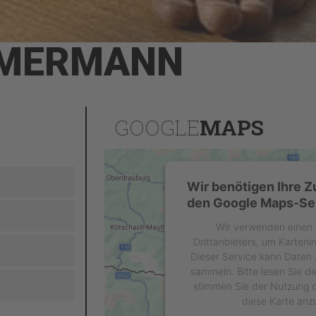
MERMANN
GOOGLE
MAPS
Wir benötigen Ihre 
den Google Maps-Ser
Wir verwenden einen 
Drittanbieters, um Karteni
Dieser Service kann Daten z
sammeln. Bitte lesen Sie di
stimmen Sie der Nutzung d
diese Karte anz