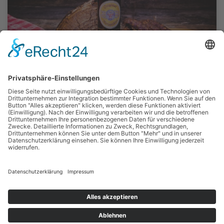
Fleischerei Peter Smole
ZUM UNTERNEHMEN »
© 2026 Business FInder |
Powered by
Creativomedia GmbH