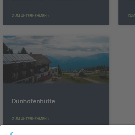
ZUM UNTERNEHMEN »
ZUM
Dünhofenhütte
ZUM UNTERNEHMEN »
«