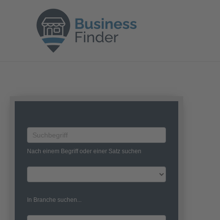
Zum
Inhalt
springen
Business
Search
Nach einem Begriff oder einer Satz suchen
In Branche suchen...