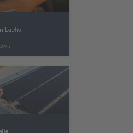
n Lachs
MEN »
alle