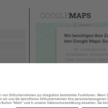
GOOGLE
MAPS
Wir benötigen Ihre 
den Google Maps-Ser
Wir verwenden einen 
Drittanbieters, um Karteni
Dieser Service kann Daten z
sammeln. Bitte lesen Sie di
stimmen Sie der Nutzung d
diese Karte anz
Mehr Informat
Akzeptiere