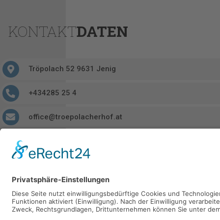
KONTAKT
DATEN
Tröpolach 52 9631 Jenig
+434285 25 4
office@troepolacherhof.at
https://www.troepolacherhof.at/