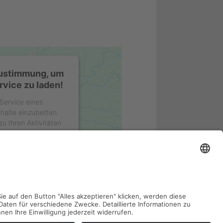
Zustimmung, um
vice zu laden!
Service eines
nhalte einzubetten.
u Ihren Aktivitäten
e Details durch und
es Service zu, um
uzeigen.
ionen
n