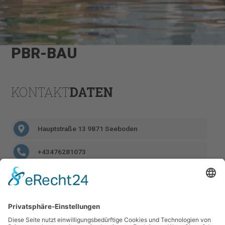
PBR-BAU
KONTAKT
DATEN
Hauptstraße 13 9871 Seeboden
+43476281073
info@pbr-bau.com
https://pbr-bau.com/
GOOGLE
MAPS