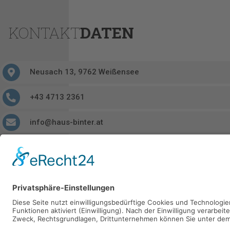
KONTAKT
DATEN
Neusach 13, 9762 Weißensee
+43 4713 2361
info@haus-binter.at
https://haus-binter.at/