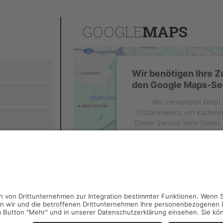
GOOGLE
MAPS
Wir benötigen Ihre 
den Google Maps-Ser
Wir verwenden einen 
Drittanbieters, um Karteni
Dieser Service kann Daten z
sammeln. Bitte lesen Sie di
stimmen Sie der Nutzung d
diese Karte anz
Mehr Informat
Akzeptiere