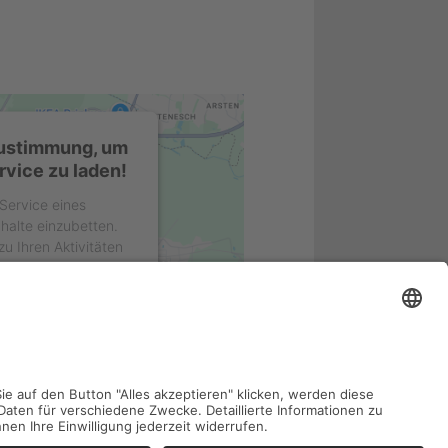
Zustimmung, um
vice zu laden!
Service eines
nhalte einzubetten.
u Ihren Aktivitäten
e Details durch und
es Service zu, um
uzeigen.
ionen
n