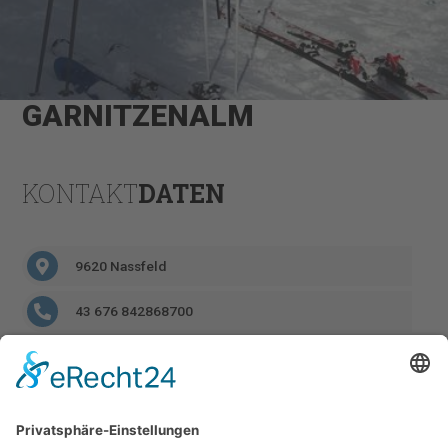
GARNITZENALM
KONTAKT
DATEN
9620 Nassfeld
43 676 842868700
garnitzenalm@aon.at
https://www.facebook.com/Garnitzenalm-
370734703432/