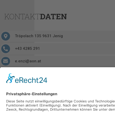
KONTAKT
DATEN
Tröpolach 135 9631 Jenig
+43 4285 291
e.enzi@aon.at
https://www.friseur-enzi.at/