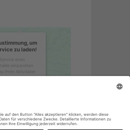
Zustimmung, um
vice zu laden!
Service eines
nhalte einzubetten.
u Ihren Aktivitäten
e Details durch und
es Service zu, um
uzeigen.
ionen
n