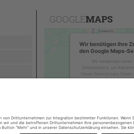
GOOGLE
MAPS
Wir benötigen Ihre 
den Google Maps-Ser
Wir verwenden einen 
Drittanbieters, um Karteni
Dieser Service kann Daten z
sammeln. Bitte lesen Sie di
stimmen Sie der Nutzung d
diese Karte anz
Mehr Informat
Akzeptiere