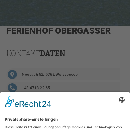
FERIENHOF OBERGASSER
KONTAKT
DATEN
Neusach 52, 9762 Weissensee
+43 4713 22 65
info@obergasser.at
https://www.obergasser.at/
GOOGLE
MAPS