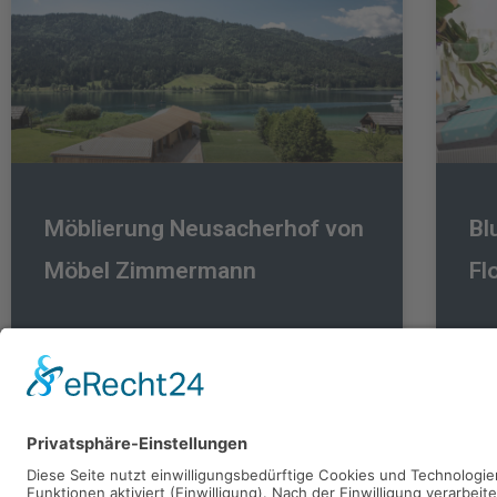
Möblierung Neusacherhof von
Bl
Möbel Zimmermann
Fl
ZUM UNTERNEHMEN »
ZUM