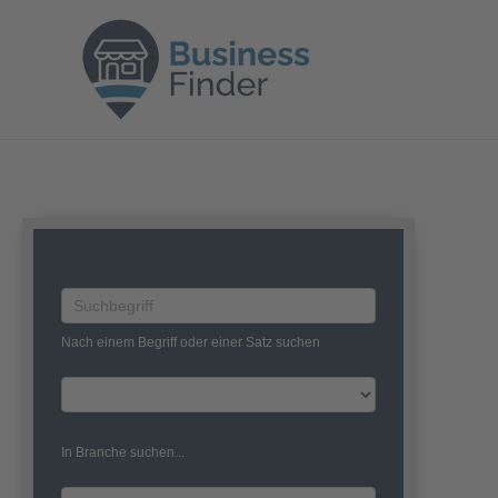
Zum
Inhalt
springen
Business
Search
Nach einem Begriff oder einer Satz suchen
In Branche suchen...