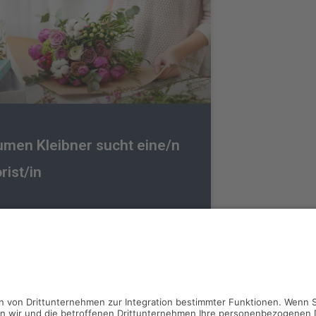
umen Kleibner sucht eine/n
orist/in
 UNTERNEHMEN »