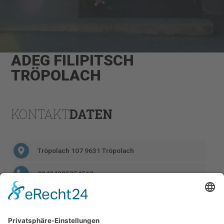
ADEG FILIPITSCH
TRÖPOLACH
KONTAKT
DATEN
Tröpolach 107 9631 Tröpolach
00434285254510
adeg-filippitsch@gmx.at
https://adeg-filippitsch.at/